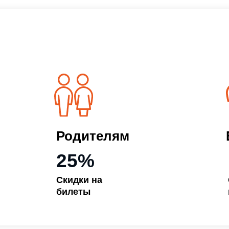
Родителям
Всей се
25%
10%
Скидки на
Скидки в ф
билеты
магазинах 
Контакты