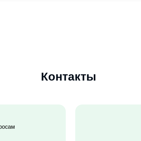
Электронная
3
school@fc