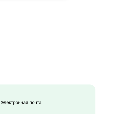
 почта
-ural.ru