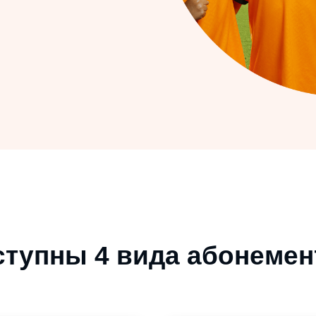
пны 4 вида абонементов
12 занятий