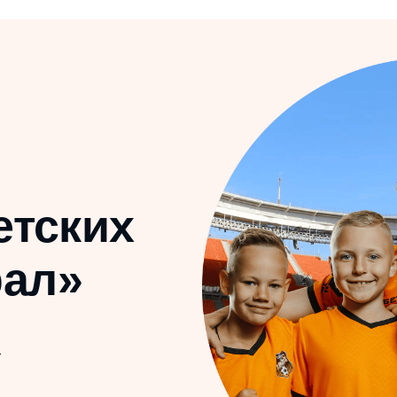
ских
л»