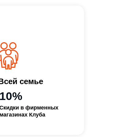
мье
ирменных
Клуба